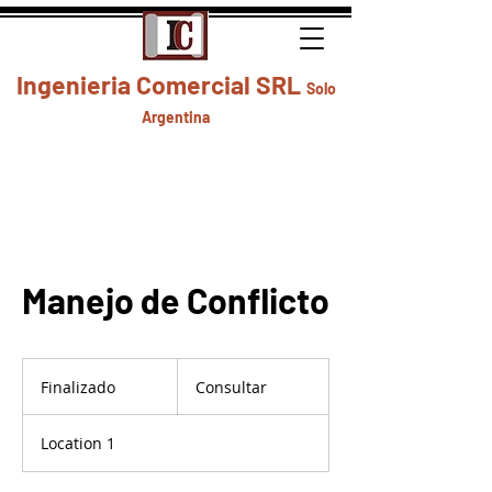
Ingenieria Comercial SRL
Solo
Argentina
Manejo de Conflicto
Consultar
Finalizado
F
Consultar
i
n
Location 1
a
l
i