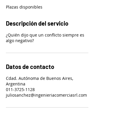
z
Plazas disponibles
a
d
o
Descripción del servicio
¿Quién dijo que un conflicto siempre es
algo negativo?
Datos de contacto
Cdad. Autónoma de Buenos Aires,
Argentina
011-3725-1128
juliosanchez@ingenieriacomerciasrl.com